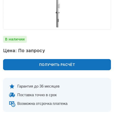
Нижнекамск
Нижний Новгород
Новосибирск
Норильск
Омск
Оренбург
В наличии
Пермь
Петрозаводск
Цена: По запросу
Ростов на Дону
Рязань
ПОЛУЧИТЬ РАСЧЁТ
Самара
Санкт-Петербург
Саранск
Саратов
Гарантия до 36 месяцев
Севастополь
Поставка точно в срок
Симферополь
Сочи
Возможна отсрочка платежа
Сургут