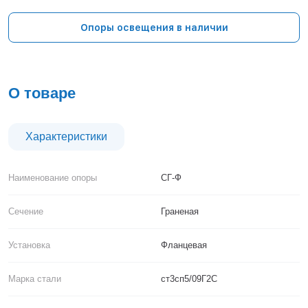
Тверь
Тольятти
Опоры освещения в наличии
Тула
Тюмень
Уфа
Хабаровск
О товаре
Чебоксары
Челябинск
Череповец
Характеристики
Чита
Ярославль
Наименование опоры
СГ-Ф
Сечение
Граненая
Установка
Фланцевая
Марка стали
ст3сп5/09Г2С