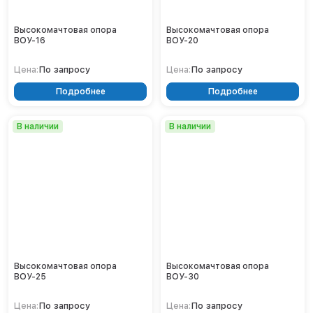
Кронштейны
Воронеж
Опоры контактной сети
Донецк
Высокомачтовая опора
Высокомачтовая опора
Винтовые сваи
ВОУ-16
ВОУ-20
Екатеринбург
Рамные опоры для дорожных знаков
Ижевск
По запросу
По запросу
Цена:
Цена:
Цоколи
Иркутск
Подробнее
Подробнее
Казань
Кемерово
Киров
В наличии
В наличии
Краснодар
Красноярск
Курск
Липецк
Луганск
Мариуполь
Москва
Мурманск
Высокомачтовая опора
Высокомачтовая опора
Набережные Челны
ВОУ-25
ВОУ-30
Нефтеюганск
По запросу
По запросу
Цена:
Цена:
Нижневартовск