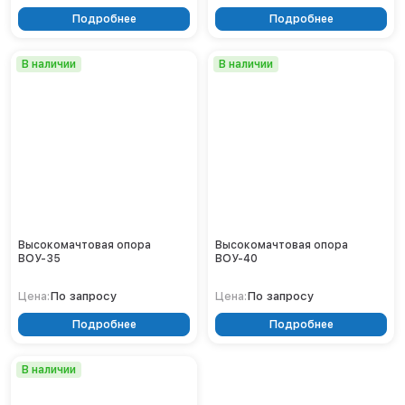
Нижнекамск
Подробнее
Подробнее
Нижний Новгород
Новосибирск
В наличии
В наличии
Норильск
Омск
Оренбург
Пермь
Петрозаводск
Ростов на Дону
Рязань
Самара
Высокомачтовая опора
Высокомачтовая опора
Санкт-Петербург
ВОУ-35
ВОУ-40
Саранск
По запросу
По запросу
Цена:
Цена:
Саратов
Севастополь
Подробнее
Подробнее
Симферополь
Сочи
В наличии
Сургут