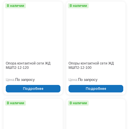
Нижнекамск
В наличии
В наличии
Нижний Новгород
Новосибирск
Норильск
Омск
Оренбург
Пермь
Петрозаводск
Ростов на Дону
Опора контактной сети ЖД
Опоры контактной сети ЖД
МШП2-12-120
Рязань
МШП2-12-100
Самара
По запросу
По запросу
Цена:
Цена:
Санкт-Петербург
Саранск
Подробнее
Подробнее
Саратов
Севастополь
В наличии
В наличии
Симферополь
Сочи
Сургут