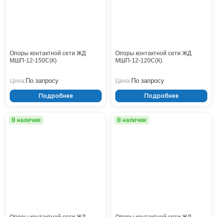
Тверь
Тольятти
Тула
Тюмень
Уфа
Опоры контактной сети ЖД
Опоры контактной сети ЖД
Хабаровск
МШП-12-150С(К)
МШП-12-120С(К)
Чебоксары
По запросу
По запросу
Цена:
Цена:
Челябинск
Череповец
Подробнее
Подробнее
Чита
Ярославль
В наличии
В наличии