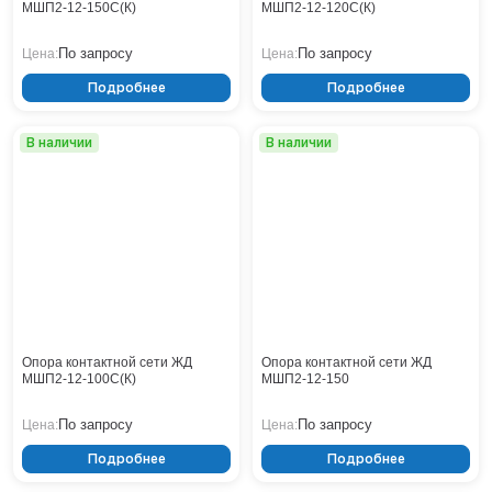
МШП2-12-150С(К)
МШП2-12-120С(К)
Кронштейны
Воронеж
Опоры контактной сети
Донецк
По запросу
По запросу
Цена:
Цена:
Винтовые сваи
Екатеринбург
Подробнее
Подробнее
Рамные опоры для дорожных знаков
Ижевск
Цоколи
Иркутск
В наличии
В наличии
Казань
Кемерово
Киров
Краснодар
Красноярск
Курск
Липецк
Луганск
Мариуполь
Опора контактной сети ЖД
Опора контактной сети ЖД
МШП2-12-100С(К)
МШП2-12-150
Москва
Мурманск
По запросу
По запросу
Цена:
Цена:
Набережные Челны
Подробнее
Подробнее
Нефтеюганск
Нижневартовск