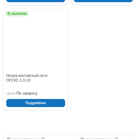
Нижнекамск
Нижний Новгород
В наличии
Новосибирск
Норильск
Омск
Оренбург
Пермь
Петрозаводск
Ростов на Дону
Рязань
Опора контактной сети
ОГСКС-1,0-10
Самара
Санкт-Петербург
По запросу
Цена:
Саранск
Саратов
Подробнее
Севастополь
Симферополь
Сочи
Сургут