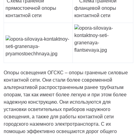
Схема граненой
Схема граненой
Тверь
прямостоечной опоры
фланцевой опоры
Тольятти
контактной сети
контактной сети
Тула
Тюмень
Уфа
Хабаровск
Чебоксары
Челябинск
Череповец
Чита
Опоры освещения ОГСКС – опоры граненые силовые
Ярославль
контактной сети. Они стали более современной
альтернативой распространенным ранее трубчатым
опорам, так как имеют более легкую и при этом более
надежную конструкцию. Они используются для
установки осветительных приборов наружного
освещения, а также для работы контактной сети
городского наземного электротранспорта. С их
помощью эффективно освещаются дорог общего