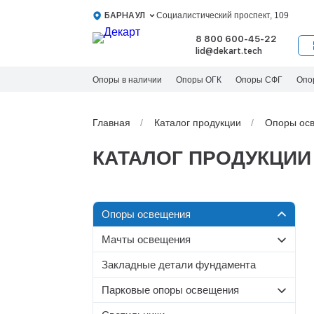
БАРНАУЛ
Социалистический проспект, 109
8 800 600-45-22
lid@dekart.tech
Опоры в наличии
Опоры ОГК
Опоры СФГ
Опо
Главная
Каталог продукции
Oпоры oс
КАТАЛОГ ПРОДУКЦИИ
Oпоры oсвeщения
Мачты освещения
Силовые опоры освещения
Со стационарной короной
Несиловые опоры
Закладные детали фундамента
Граненые силовые опоры
освещения
МС-С
Парковые опоры освещения
Круглоконические силовые
МС
Складывающиеся опоры
Несиловые граненые опоры
опоры
МС-Т
Т-образные парковые опоры
освещения