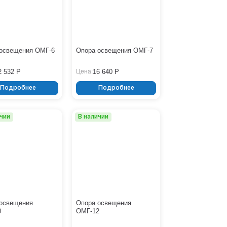
НФГ
16
ОГК
ОГКл
ОГКо
ОГКп
ОГКу
освещения ОМГ-6
Опора освещения ОМГ-7
ОГКф
ОМГ
2 532 Р
16 640 Р
Цена:
ОНО
ОПФГ
Подробнее
Подробнее
ОСГК
ОСГКп
СТВ
ичии
В наличии
СТВп
ТАНС (НПГ)
ТАНС (НФГ)
освещения
Опора освещения
0
ОМГ-12