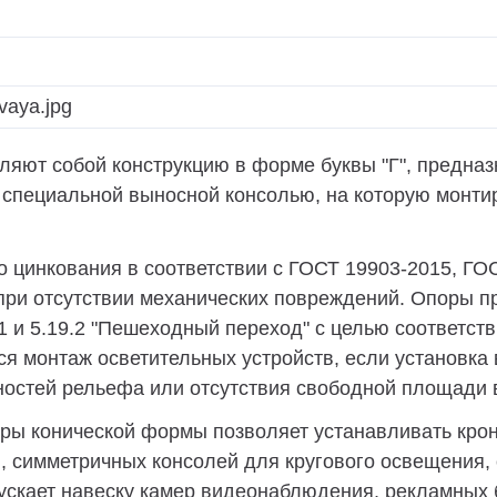
яют собой конструкцию в форме буквы "Г", предна
 специальной выносной консолью, на которую монти
о цинкования в соответствии с ГОСТ 19903-2015, ГО
 при отсутствии механических повреждений. Опоры п
 и 5.19.2 "Пешеходный переход" с целью соответст
ся монтаж осветительных устройств, если установка
ностей рельефа или отсутствия свободной площади 
оры конической формы позволяет устанавливать кро
, симметричных консолей для кругового освещения, 
ускает навеску камер видеонаблюдения, рекламных б