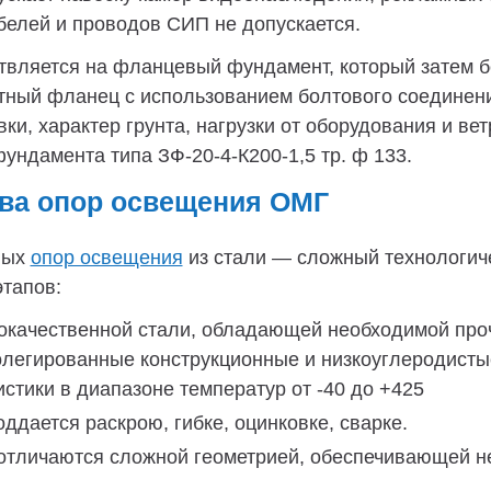
елей и проводов СИП не допускается.
вляется на фланцевый фундамент, который затем бе
атный фланец с использованием болтового соедине
ки, характер грунта, нагрузки от оборудования и в
ндамента типа ЗФ-20-4-К200-1,5 тр. ф 133.
ва опор освещения ОМГ
вых
опор освещения
из стали — сложный технологиче
тапов:
окачественной стали, обладающей необходимой про
олегированные конструкционные и низкоуглеродисты
тики в диапазоне температур от -40 до +425
ддается раскрою, гибке, оцинковке, сварке.
отличаются сложной геометрией, обеспечивающей н