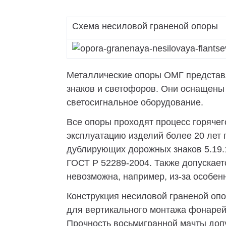
ВОУ
МГФ-М
Схема несиловой граненой опоры
ВГМ
МГФ
Металлические опоры ОМГ представл
МГМ
знаков и светофоров. Они оснащены
ММ
светосигнальное оборудование.
МПО
Все опоры проходят процесс горячег
эксплуатацию изделий более 20 лет
дублирующих дорожных знаков 5.19.1
ГОСТ Р 52289-2004. Также допускает
невозможна, например, из-за особен
Конструкция несиловой граненой оп
для вертикального монтажа фонарей
Прочность восьмигранной мачты доп