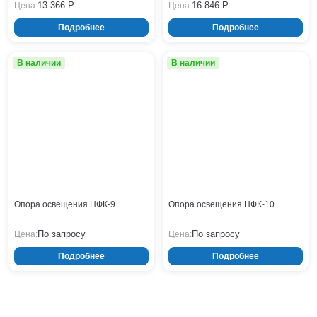
13 366 Р
16 846 Р
Цена:
Цена:
Нижнекамск
Подробнее
Подробнее
Нижний Новгород
Новосибирск
В наличии
В наличии
Норильск
Омск
Оренбург
Пермь
Петрозаводск
Ростов на Дону
Рязань
Самара
Санкт-Петербург
Oпoра oсвещения HФК-9
Опора освещения НФК-10
Саранск
По запросу
По запросу
Цена:
Цена:
Саратов
Севастополь
Подробнее
Подробнее
Симферополь
Сочи
Сургут