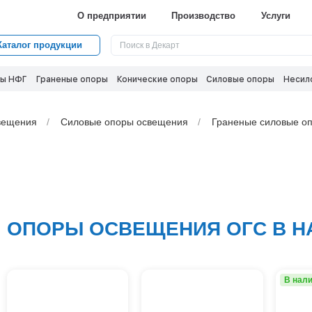
О предприятии
Производство
Услуги
Каталог продукции
ы НФГ
Граненые опоры
Конические опоры
Силовые опоры
Несил
вeщения
Силовые опоры освещения
Граненые силовые оп
ОПОРЫ ОСВЕЩЕНИЯ ОГС В Н
В нал