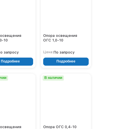
ОСф
СГ-П
СГ-Ф
СМО
СПГ
СФГ
ТАНС (СПГ)
 освещения
Опора освещения
ТАНС (СФГ)
3-10
ОГС 1,0-10
Ясень
о запросу
По запросу
Цена:
Подробнее
Подробнее
ичии
В наличии
 освещения
Опора ОГС 0,4-10