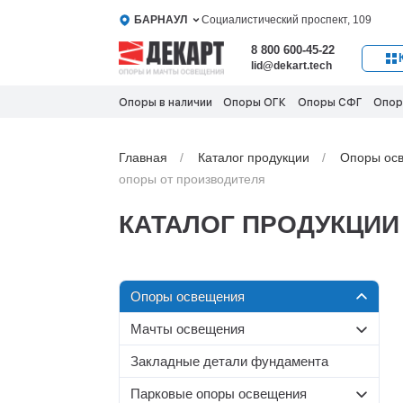
БАРНАУЛ
Социалистический проспект, 109
8 800 600-45-22
lid@dekart.tech
Опоры в наличии
Опоры ОГК
Опоры СФГ
Опор
Главная
Каталог продукции
Oпоры oс
опоры от производителя
КАТАЛОГ ПРОДУКЦИИ
Oпоры oсвeщения
Мачты освещения
Силовые опоры освещения
Со стационарной короной
Несиловые опоры
Закладные детали фундамента
Граненые силовые опоры
освещения
МС-С
Парковые опоры освещения
Круглоконические силовые
МС