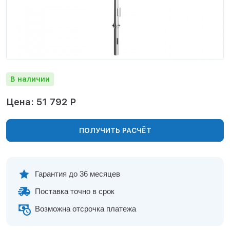
Нижнекамск
Нижний Новгород
Новосибирск
Норильск
Омск
Оренбург
В наличии
Пермь
Петрозаводск
Цена: 51 792 Р
Ростов на Дону
Рязань
ПОЛУЧИТЬ РАСЧЁТ
Самара
Санкт-Петербург
Саранск
Саратов
Гарантия до 36 месяцев
Севастополь
Поставка точно в срок
Симферополь
Сочи
Возможна отсрочка платежа
Сургут