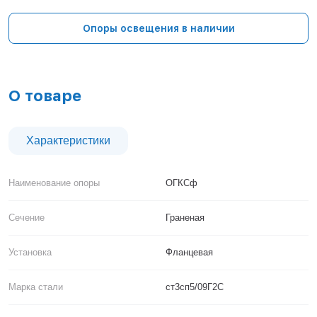
Тверь
Тольятти
Опоры освещения в наличии
Тула
Тюмень
Уфа
Хабаровск
О товаре
Чебоксары
Челябинск
Череповец
Характеристики
Чита
Ярославль
Наименование опоры
ОГКСф
Сечение
Граненая
Установка
Фланцевая
Марка стали
ст3сп5/09Г2С