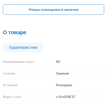
Тверь
Тольятти
Опоры освещения в наличии
Тула
Тюмень
Уфа
Хабаровск
О товаре
Чебоксары
Челябинск
Череповец
Характеристики
Чита
Ярославль
Наименование опоры
МС
Сечение
Граненая
Установка
Фланцевая
Марка стали
ст3сп5/09Г2С