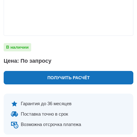
Нижнекамск
Нижний Новгород
Новосибирск
Норильск
Омск
Оренбург
В наличии
Пермь
Петрозаводск
Цена: По запросу
Ростов на Дону
Рязань
ПОЛУЧИТЬ РАСЧЁТ
Самара
Санкт-Петербург
Саранск
Саратов
Гарантия до 36 месяцев
Севастополь
Поставка точно в срок
Симферополь
Сочи
Возможна отсрочка платежа
Сургут