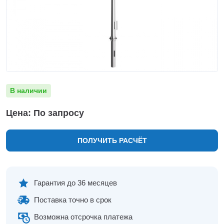
Нижнекамск
Нижний Новгород
Новосибирск
Норильск
Омск
Оренбург
Пермь
В наличии
Петрозаводск
Ростов на Дону
Цена: По запросу
Рязань
Самара
ПОЛУЧИТЬ РАСЧЁТ
Санкт-Петербург
Саранск
Саратов
Севастополь
Гарантия до 36 месяцев
Симферополь
Поставка точно в срок
Сочи
Сургут
Возможна отсрочка платежа