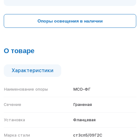
Тверь
Тольятти
Тула
Опоры освещения в наличии
Тюмень
Уфа
Хабаровск
Чебоксары
О товаре
Челябинск
Череповец
Чита
Характеристики
Ярославль
Наименование опоры
МСО-ФГ
Сечение
Граненая
Установка
Фланцевая
Марка стали
ст3сп5/09Г2С