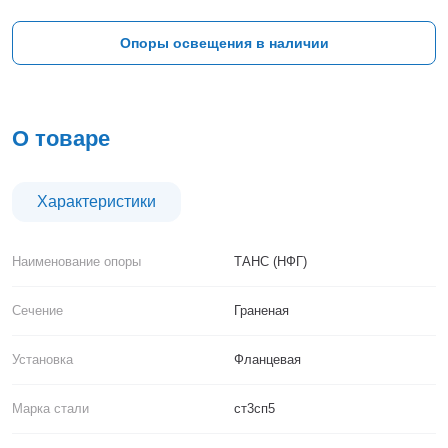
Тверь
Тольятти
Опоры освещения в наличии
Тула
Тюмень
Уфа
Хабаровск
О товаре
Чебоксары
Челябинск
Череповец
Характеристики
Чита
Ярославль
Наименование опоры
ТАНС (НФГ)
Сечение
Граненая
Установка
Фланцевая
Марка стали
ст3сп5