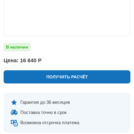
Нижнекамск
Нижний Новгород
Новосибирск
Норильск
Омск
Оренбург
В наличии
Пермь
Петрозаводск
Цена: 16 640 Р
Ростов на Дону
Рязань
ПОЛУЧИТЬ РАСЧЁТ
Самара
Санкт-Петербург
Саранск
Саратов
Гарантия до 36 месяцев
Севастополь
Поставка точно в срок
Симферополь
Сочи
Возможна отсрочка платежа
Сургут