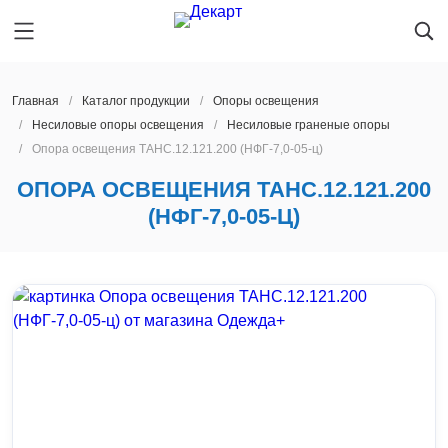
Главная
Каталог продукции
Oпоры oсвeщения
Несиловые опоры освещения
Несиловые граненые опоры
Опора освещения ТАНС.12.121.200 (НФГ-7,0-05-ц)
Главная
БАРНАУЛ
ОПОРА ОСВЕЩЕНИЯ ТАНС.12.121.200
Каталог продукции
Oпоры oсвeщения
(НФГ-7,0-05-Ц)
О предприятии
Мачты освещения
Архангельск
Производство
Закладные детали фундамента
Астрахань
Услуги
Парковые опоры освещения
Барнаул
Новости
Светильники
Благовещенск
Контакты
Ж/Д опоры контактной сети
Брянск
Наличие на складе
Мачты сотовой связи
Великий Новгород
Опоры ЛЭП
Владивосток
БАРНАУЛ
Светофорные опоры
Владимир
Получить расчет
Прожекторные мачты
Волгоград
8 800 600-45-22
Молниеотводы
Вологда
lid@dekart.tech