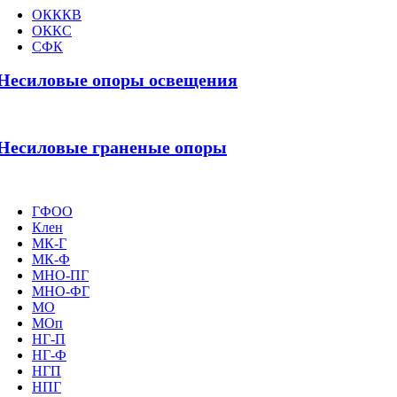
ОКККВ
ОККС
СФК
Несиловые опоры освещения
Несиловые граненые опоры
ГФОО
Клен
МК-Г
МК-Ф
МНО-ПГ
МНО-ФГ
МО
МОп
НГ-П
НГ-Ф
НГП
НПГ