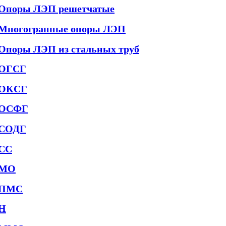
Опоры ЛЭП решетчатые
Многогранные опоры ЛЭП
Опоры ЛЭП из стальных труб
ОГСГ
ОКСГ
ОСФГ
СОДГ
СС
МО
ПМС
Н