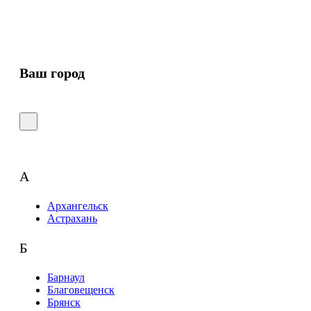
Ваш город
А
Архангельск
Астрахань
Б
Барнаул
Благовещенск
Брянск