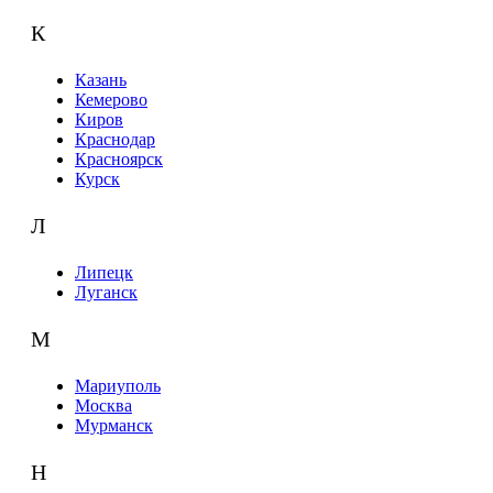
К
Казань
Кемерово
Киров
Краснодар
Красноярск
Курск
Л
Липецк
Луганск
М
Мариуполь
Москва
Мурманск
Н