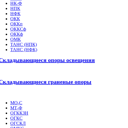
НК-Ф
НПК
НФК
ОКК
ОККп
ОККСф
ОККф
ОМК
ТАНС (НПК)
ТАНС (НФК)
Складывающиеся опоры освещения
Складывающиеся граненые опоры
МО-С
МТ-Ф
ОГККЗН
ОГКС
ОГСКЛ