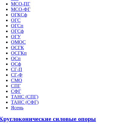
МСО-ПГ
МСО-ФГ
ОГКСф
ОГС
ОГСп
ОГСф
ОГУ
ОМОС
ОСГК
ОСГКп
ОСп
ОСф
СГ-П
СГ-Ф
СМО
СПГ
СФГ
ТАНС (СПГ)
ТАНС (СФГ)
Ясень
Круглоконические силовые опоры