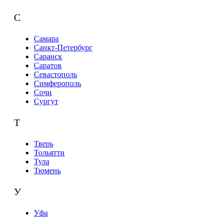
С
Самара
Санкт-Петербург
Саранск
Саратов
Севастополь
Симферополь
Сочи
Сургут
Т
Тверь
Тольятти
Тула
Тюмень
У
Уфа