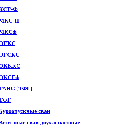
КСГ-Ф
МКС-П
МКСф
ОГКС
ОГСКС
ОКККС
ОКСГф
ТАНС (ТФГ)
ТФГ
Буроопускные сваи
Винтовые сваи двухлопастные