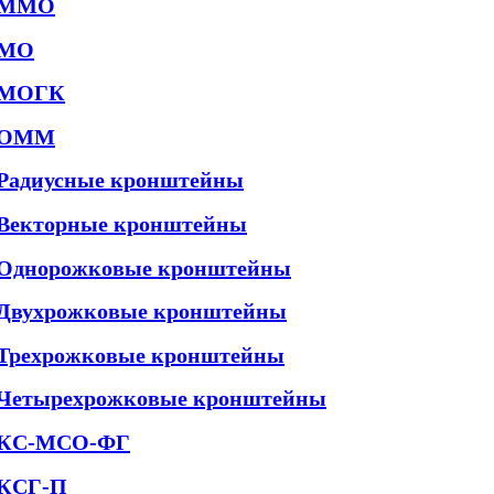
ММО
МО
МОГК
ОММ
Радиусные кронштейны
Векторные кронштейны
Однорожковые кронштейны
Двухрожковые кронштейны
Трехрожковые кронштейны
Четырехрожковые кронштейны
КС-МСО-ФГ
КСГ-П