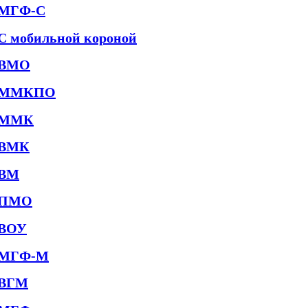
МГФ-С
С мобильной короной
ВМО
ММКПО
ММК
ВМК
ВМ
ПМО
ВОУ
МГФ-М
ВГМ