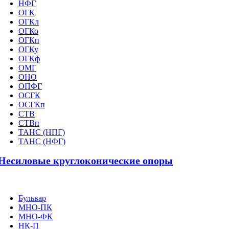
НФГ
ОГК
ОГКл
ОГКо
ОГКп
ОГКу
ОГКф
ОМГ
ОНО
ОПФГ
ОСГК
ОСГКп
СТВ
СТВп
ТАНС (НПГ)
ТАНС (НФГ)
Несиловые круглоконические опоры
Бульвар
МНО-ПК
МНО-ФК
НК-П