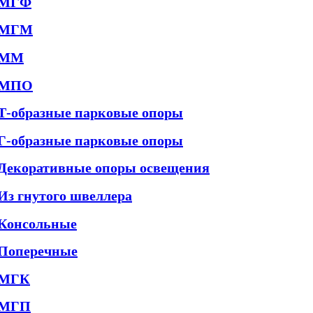
МГФ
МГМ
ММ
МПО
Т-образные парковые опоры
Г-образные парковые опоры
Декоративные опоры освещения
Из гнутого швеллера
Консольные
Поперечные
МГК
МГП