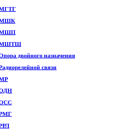
МГТГ
МШК
МШП
МШТШ
Опора двойного назначения
Радиорелейной связи
МР
ОДН
ОСС
РМГ
РРЛ