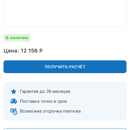
Нижнекамск
Нижний Новгород
Новосибирск
Норильск
Омск
В наличии
Оренбург
Пермь
Цена: 12 156 Р
Петрозаводск
Ростов на Дону
ПОЛУЧИТЬ РАСЧЁТ
Рязань
Самара
Санкт-Петербург
Саранск
Гарантия до 36 месяцев
Саратов
Поставка точно в срок
Севастополь
Симферополь
Возможна отсрочка платежа
Сочи
Сургут