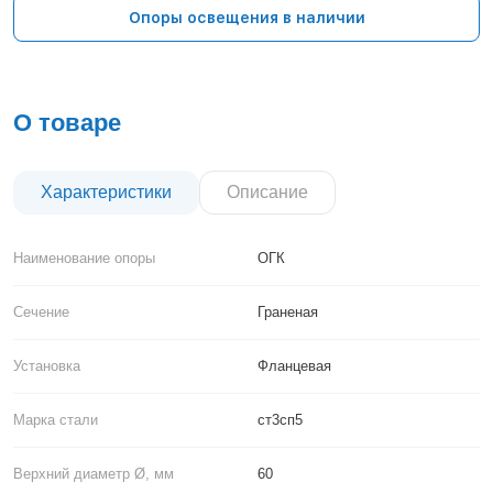
Тверь
Опоры освещения в наличии
Тольятти
Тула
Тюмень
Уфа
О товаре
Хабаровск
Чебоксары
Челябинск
Характеристики
Описание
Череповец
Чита
Наименование опоры
ОГК
Ярославль
Сечение
Граненая
Установка
Фланцевая
Марка стали
ст3сп5
Верхний диаметр Ø, мм
60