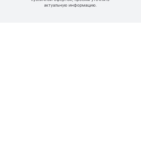
актуальную информацию.
Монтаж питающего кабеля:
Тип монтажа:
Фундамент для опоры ОГК-6:
Высота опоры ОГК-6:
Покрытие опоры ОГК