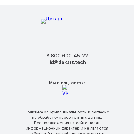
8 800 600-45-22
lid@dekart.tech
Фото опоры ОГК-6
Мы в соц. сетях:
Политика конфиденциальности
и
согласие
на обработку персональных данных
Чертеж опоры ОГК-6
Все предложения на сайте носят
информационный характер и не являются
Ветровой район установки
публичной офертой, просим уточнять