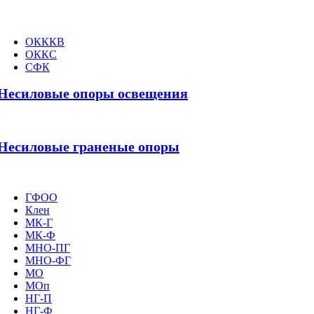
ОКККВ
ОККС
СФК
Несиловые опоры освещения
Несиловые граненые опоры
ГФОО
Клен
МК-Г
МК-Ф
МНО-ПГ
МНО-ФГ
МО
МОп
НГ-П
НГ-Ф