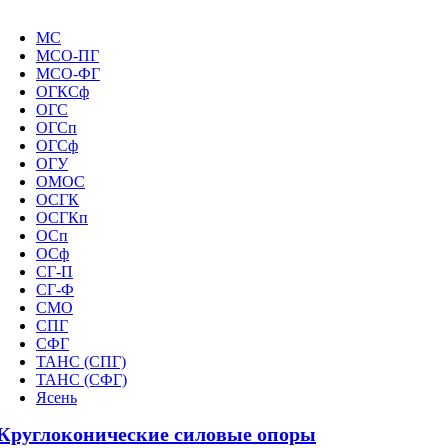
МС
МСО-ПГ
МСО-ФГ
ОГКСф
ОГС
ОГСп
ОГСф
ОГУ
ОМОС
ОСГК
ОСГКп
ОСп
ОСф
СГ-П
СГ-Ф
СМО
СПГ
СФГ
ТАНС (СПГ)
ТАНС (СФГ)
Ясень
Круглоконические силовые опоры