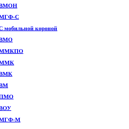
ВМОН
МГФ-С
С мобильной короной
ВМО
ММКПО
ММК
ВМК
ВМ
ПМО
ВОУ
МГФ-М