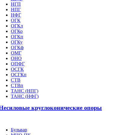
НГП
НПГ
НФГ
ОГК
ОГКл
ОГКо
ОГКп
ОГКу
ОГКф
ОМГ
ОНО
ОПФГ
ОСГК
ОСГКп
СТВ
СТВп
ТАНС (НПГ)
ТАНС (НФГ)
Несиловые круглоконические опоры
Бульвар