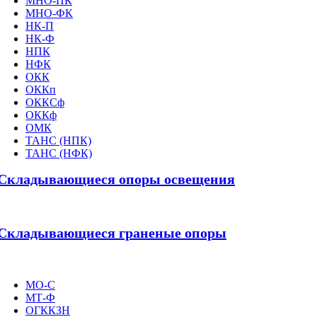
МНО-ПК
МНО-ФК
НК-П
НК-Ф
НПК
НФК
ОКК
ОККп
ОККСф
ОККф
ОМК
ТАНС (НПК)
ТАНС (НФК)
Складывающиеся опоры освещения
Складывающиеся граненые опоры
МО-С
МТ-Ф
ОГККЗН