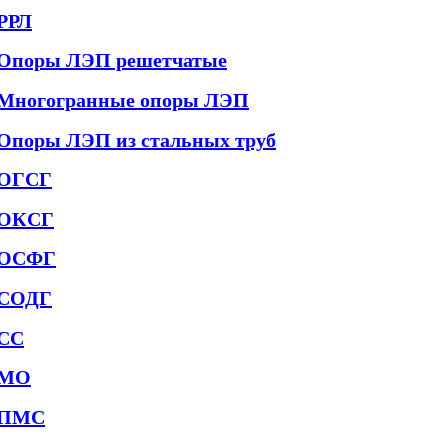
РРЛ
Опоры ЛЭП решетчатые
Многогранные опоры ЛЭП
Опоры ЛЭП из стальных труб
ОГСГ
ОКСГ
ОСФГ
СОДГ
СС
МО
ПМС