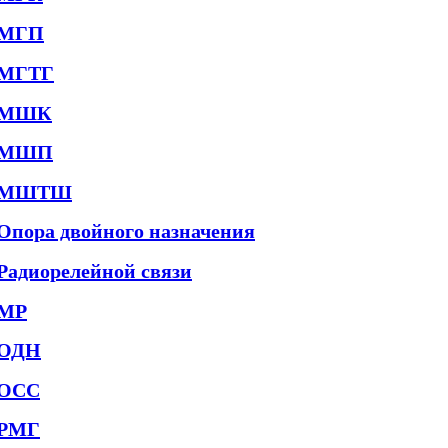
МГП
МГТГ
МШК
МШП
МШТШ
Опора двойного назначения
Радиорелейной связи
МР
ОДН
ОСС
РМГ