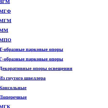
ВГМ
МГФ
МГМ
ММ
МПО
Т-образные парковые опоры
Г-образные парковые опоры
Декоративные опоры освещения
Из гнутого швеллера
Консольные
Поперечные
МГК