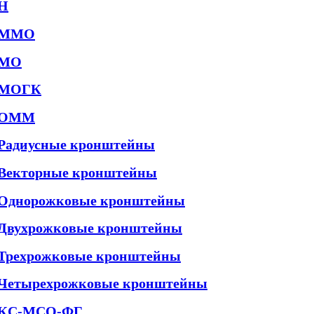
Н
ММО
МО
МОГК
ОММ
Радиусные кронштейны
Векторные кронштейны
Однорожковые кронштейны
Двухрожковые кронштейны
Трехрожковые кронштейны
Четырехрожковые кронштейны
КС-МСО-ФГ